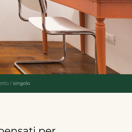
etto /
singolo
pensati
per