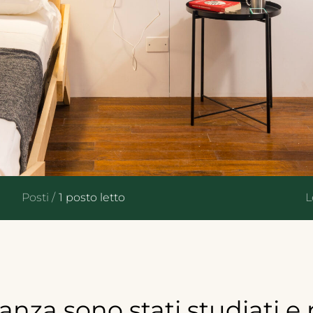
Posti /
1 posto letto
L
tanza
sono
stati
studiati
e