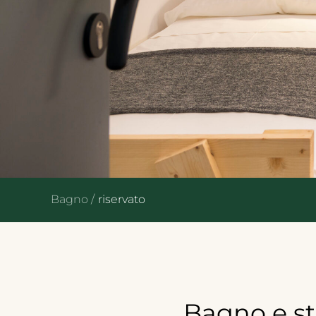
Bagno /
riservato
Bagno
e
s