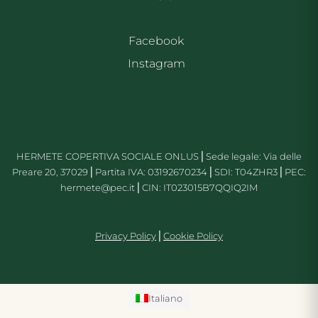
Facebook
Instagram
HERMETE COPERTIVA SOCIALE ONLUS⎪Sede legale: Via delle
Preare 20, 37029⎪Partita IVA: 03192670234⎪SDI: T04ZHR3⎪PEC:
hermete@pec.it⎪CIN: IT023015B7QQIQ2IM
Priv
acy Policy
⎪
Cookie Policy
Italiano