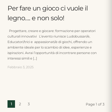
Per fare un gioco ci vuole il
legno…. e non solo!
Progettare, creare e giocare: formazione per operatori
culturali innovativi L’evento riunisce Ludobussari/e,
Educatori/trici e appassionati/e di giochi, offrendo un
ambiente ideale per lo scambio di idee, esperienze e
ispirazioni. Avrai l’opportunità di incontrare persone con
interessi simili e […]
Febbraio 3, 2025
1
2
3
Page 1 of 3