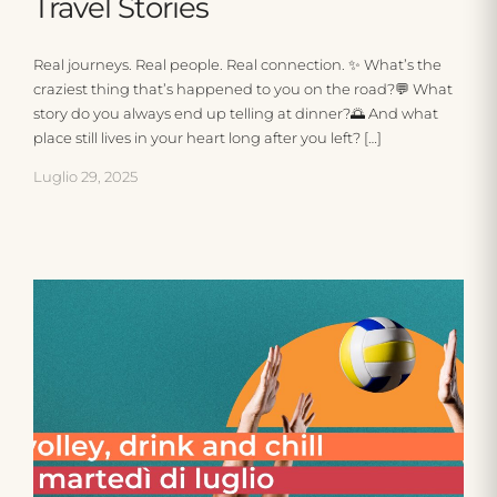
Travel Stories
Real journeys. Real people. Real connection. ✨ What’s the
craziest thing that’s happened to you on the road?💬 What
story do you always end up telling at dinner?🌅 And what
place still lives in your heart long after you left? […]
Luglio 29, 2025