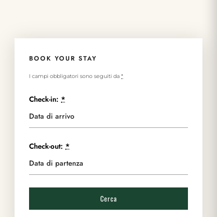
BOOK YOUR STAY
I campi obbligatori sono seguiti da
*
Check-in:
*
Check-out:
*