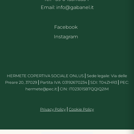
Email: info@gabanel.it
Facebook
Instagram
HERMETE COPERTIVA SOCIALE ONLUS⎪Sede legale: Via delle
Preare 20, 37029⎪Partita IVA: 03192670234⎪SDI: T04ZHR3⎪PEC:
hermete@pec.it⎪CIN: IT023015B7QQIQ2IM
Priv
acy Policy
⎪
Cookie Policy