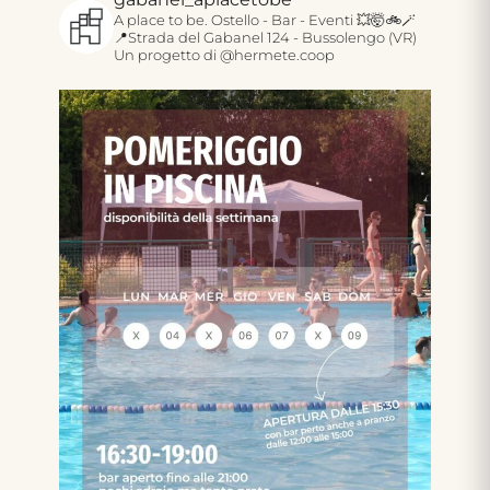
A place to be.
Ostello - Bar - Eventi 💥🤯🚲🪄
📍Strada del Gabanel 124 - Bussolengo (VR)
Un progetto di @hermete.coop