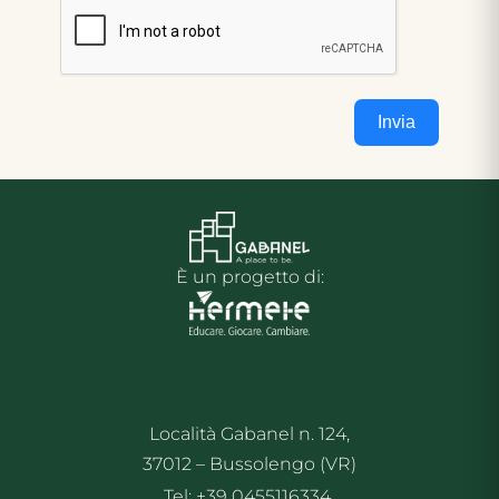
Invia
È un progetto di:
Località Gabanel n. 124,
37012 – Bussolengo (VR)
Tel: +39 0455116334