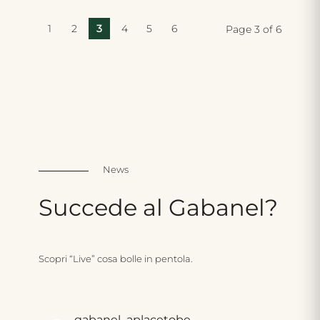
1
2
3
4
5
6
Page 3 of 6
News
Succede
al
Gabanel?
Scopri “Live” cosa bolle in pentola.
gabanel_aplacetobe