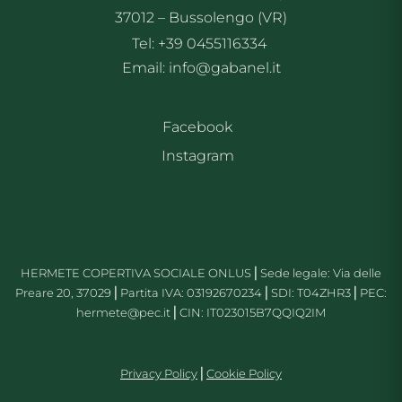
37012 – Bussolengo (VR)
Tel: +39 0455116334
Email: info@gabanel.it
Facebook
Instagram
HERMETE COPERTIVA SOCIALE ONLUS⎪Sede legale: Via delle
Preare 20, 37029⎪Partita IVA: 03192670234⎪SDI: T04ZHR3⎪PEC:
hermete@pec.it⎪CIN: IT023015B7QQIQ2IM
Priv
acy Policy
⎪
Cookie Policy