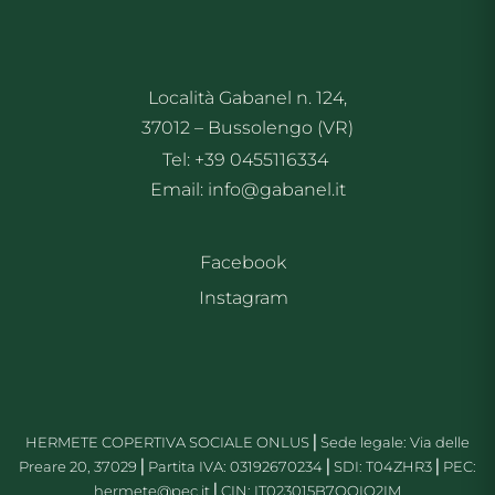
Località Gabanel n. 124,
37012 – Bussolengo (VR)
Tel: +39 0455116334
Email: info@gabanel.it
Facebook
Instagram
HERMETE COPERTIVA SOCIALE ONLUS⎪Sede legale: Via delle
Preare 20, 37029⎪Partita IVA: 03192670234⎪SDI: T04ZHR3⎪PEC:
hermete@pec.it⎪CIN: IT023015B7QQIQ2IM